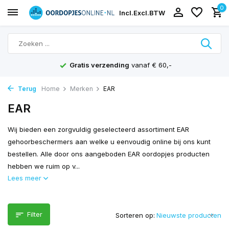
0
Incl.
Excl.
BTW
Scherpe prijzen
en achteraf betalen mogelijk
Terug
Home
Merken
EAR
EAR
Wij bieden een zorgvuldig geselecteerd assortiment EAR
gehoorbeschermers aan welke u eenvoudig online bij ons kunt
bestellen. Alle door ons aangeboden EAR oordopjes producten
hebben we ruim op v...
Lees meer
Filter
Sorteren op: