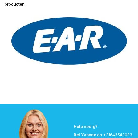
producten.
Hulp nodig?
Bel Yvonne op
+31643540083