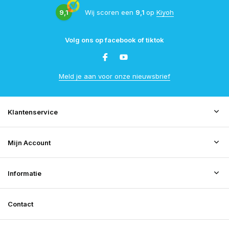
9,1
Wij scoren een
9,1
op
Kiyoh
Volg ons op facebook of tiktok
Meld je aan voor onze nieuwsbrief
Klantenservice
Mijn Account
Informatie
Contact