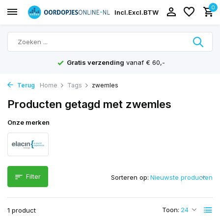
0
Incl.
Excl.
BTW
Gratis verzending
vanaf € 60,-
Terug
Home
Tags
zwemles
Producten getagd met zwemles
Onze merken
Filter
Sorteren op:
Toon:
1 product