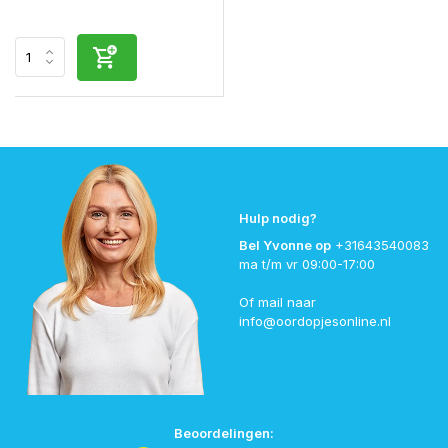
Hulp nodig?
Bel Yvonne op
+31643540083
ma t/m vr 09:00-17:00
Of mail naar
info@oordopjesonline.nl
Beoordelingen: