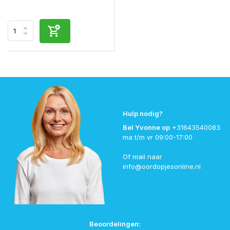
Hulp nodig?
Bel Yvonne op
+31643540083
ma t/m vr 09:00-17:00
Of mail naar
info@oordopjesonline.nl
Beoordelingen: