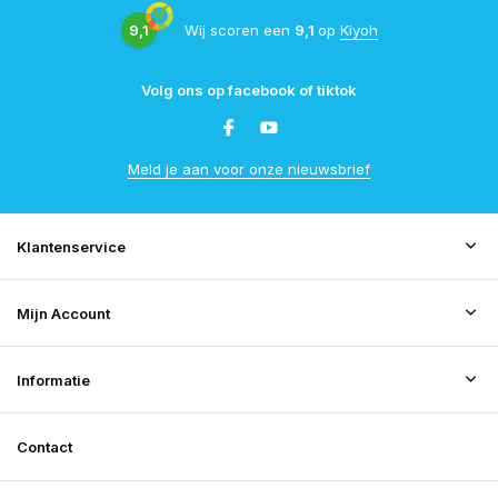
9,1
Wij scoren een
9,1
op
Kiyoh
Volg ons op facebook of tiktok
Meld je aan voor onze nieuwsbrief
Klantenservice
Mijn Account
Informatie
Contact