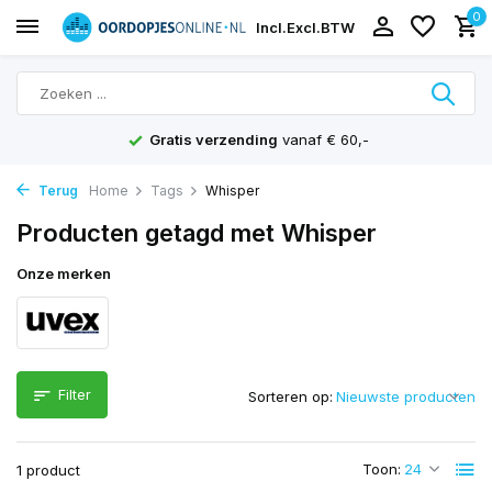
0
Incl.
Excl.
BTW
Gratis verzending
vanaf € 60,-
Terug
Home
Tags
Whisper
Producten getagd met Whisper
Onze merken
Filter
Sorteren op:
Toon:
1 product