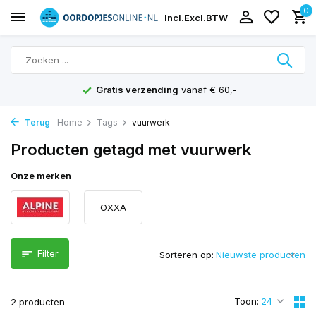
0
Incl.
Excl.
BTW
Gratis verzending
vanaf € 60,-
Terug
Home
Tags
vuurwerk
Producten getagd met vuurwerk
Onze merken
OXXA
Filter
Sorteren op:
Toon:
2 producten