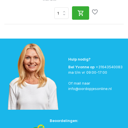
Hulp nodig?
Bel Yvonne op
+31643540083
ma t/m vr 09:00-17:00
Of mail naar
info@oordopjesonline.nl
Beoordelingen: