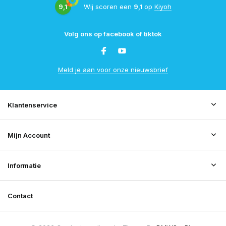
9,1
Wij scoren een
9,1
op
Kiyoh
Volg ons op facebook of tiktok
Meld je aan voor onze nieuwsbrief
Klantenservice
Mijn Account
Informatie
Contact