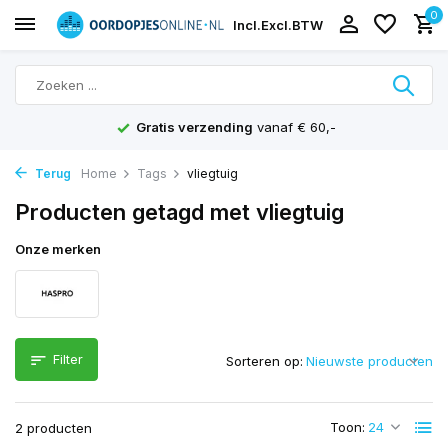
0
Incl.
Excl.
BTW
Gratis verzending
vanaf € 60,-
Terug
Home
Tags
vliegtuig
Producten getagd met vliegtuig
Onze merken
Filter
Sorteren op:
Toon:
2 producten