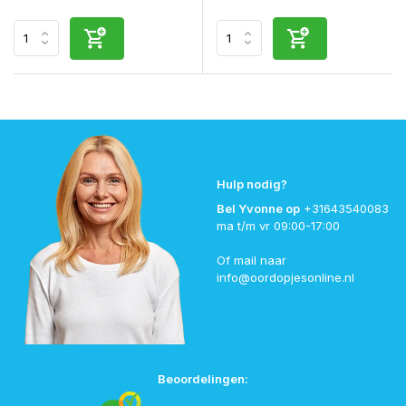
Hulp nodig?
Bel Yvonne op
+31643540083
ma t/m vr 09:00-17:00
Of mail naar
info@oordopjesonline.nl
Beoordelingen: