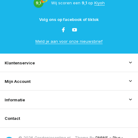
9,1
Wij scoren een
9,1
op
Kiyoh
Volg ons op facebook of tiktok
Meld je aan voor onze nieuwsbrief
Klantenservice
Mijn Account
Informatie
Contact
© 2026 Oordopjesonline.nl - Theme By
DMWS
x
Plus+