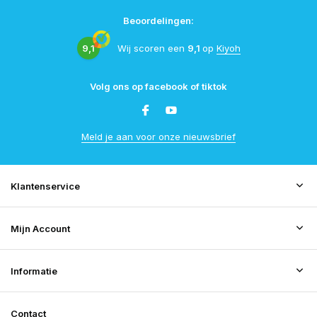
Beoordelingen:
9,1
Wij scoren een
9,1
op
Kiyoh
Volg ons op facebook of tiktok
Meld je aan voor onze nieuwsbrief
Klantenservice
Mijn Account
Informatie
Contact