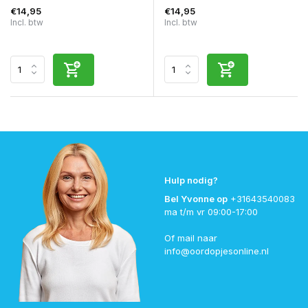
€14,95
€14,95
Incl. btw
Incl. btw
Hulp nodig?
Bel Yvonne op
+31643540083
ma t/m vr 09:00-17:00
Of mail naar
info@oordopjesonline.nl