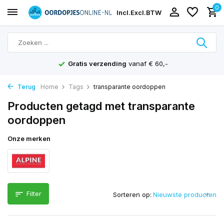
0
Incl.
Excl.
BTW
Gratis verzending
vanaf € 60,-
Terug
Home
Tags
transparante oordoppen
Producten getagd met transparante
oordoppen
Onze merken
Filter
Sorteren op: