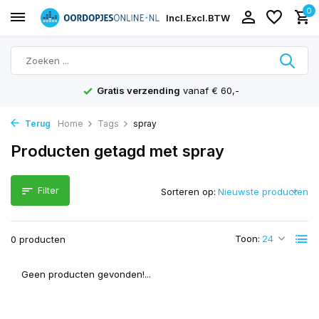
0
Incl.
Excl.
BTW
Gratis verzending
vanaf € 60,-
Terug
Home
Tags
spray
Producten getagd met spray
Filter
Sorteren op:
Toon:
0 producten
Geen producten gevonden!...