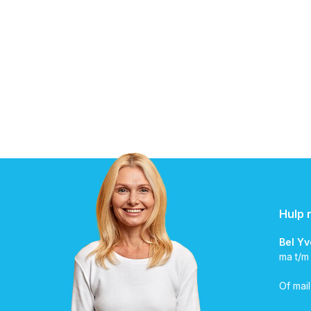
Hulp 
Bel Y
ma t/m
Of mai