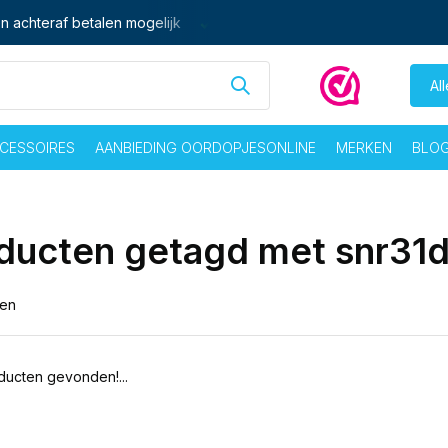
n achteraf betalen mogelijk
Ma - vrij voor 16:00 besteld,
zelf
Al
CESSOIRES
AANBIEDING OORDOPJESONLINE
MERKEN
BLO
ducten getagd met snr31
ten
ucten gevonden!...