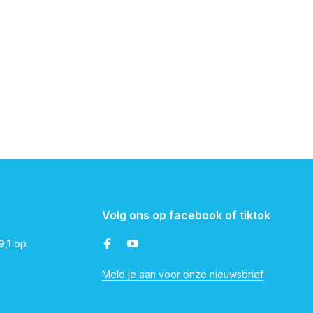
Volg ons op facebook of tiktok
9,1
op
Meld je aan voor onze nieuwsbrief