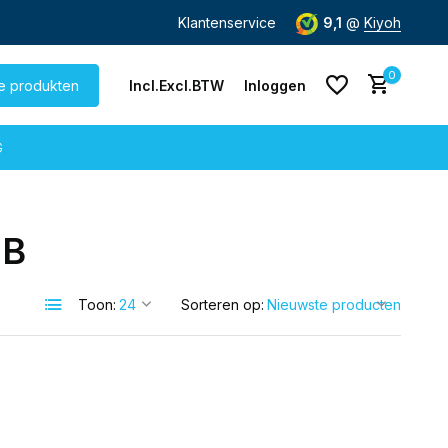
de dag
verzonden
Gratis verzending
Klantenservice
vanaf € 60,-
9,1
@
Kiyoh
0
le produkten
Incl.
Excl.
BTW
Inloggen
G
dB
Account aanmaken
Account aanmaken
Toon:
Sorteren op: