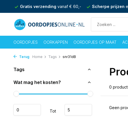
nden
Gratis verzending
vanaf € 60,-
Scherpe prijzen
e
OORDOPJES
OORKAPPEN
OORDOPJES OP MAAT
AC
Terug
Home
Tags
snr31dB
Pro
Tags
Wat mag het kosten?
0 produc
Geen prod
Tot