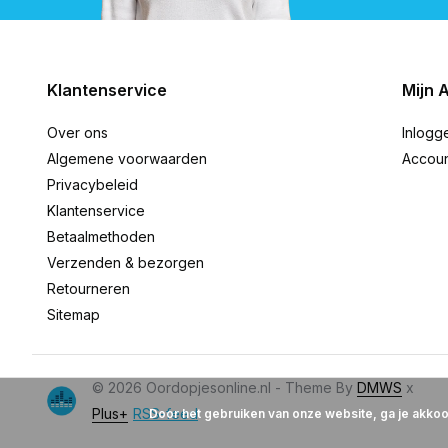
Klantenservice
Mijn 
Over ons
Inlogg
Algemene voorwaarden
Accou
Privacybeleid
Klantenservice
Betaalmethoden
Verzenden & bezorgen
Retourneren
Sitemap
© 2026 Oordopjesonline.nl - Theme By
DMWS
x
Plus+
RSS-feed
Door het gebruiken van onze website, ga je akko