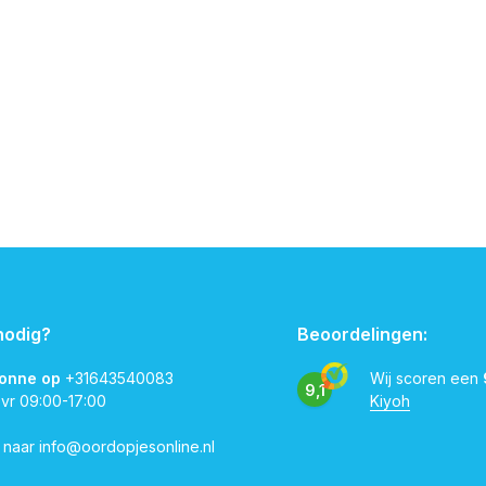
nodig?
Beoordelingen:
vonne op
+31643540083
Wij scoren een
9,1
 vr 09:00-17:00
Kiyoh
l naar
info@oordopjesonline.nl