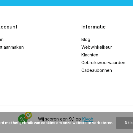
Account
Informatie
en
Blog
nt aanmaken
Webwinkelkeur
Klachten
Gebruiksvoorwaarden
Cadeaubonnen
9,1
Wij scoren een
9,1
op
Kiyoh
ord met het gebruik van cookies om onze website te verbeteren.
Dit 