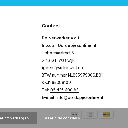
Contact
De Netwerker v.o.f.
h.o.d.n. Oordopjesonline.nl
Hobbemastraat 5
5143 GT Waalwijk
(geen fysieke winkel)
BTW nummer NL855979306.B01
K.v.K 65099109
Tel:
06 435 400 83
E-mail:
info@oordopjesonline.nl
bericht verbergen
Meer over cookies »