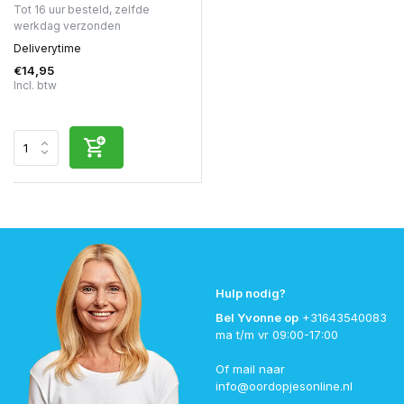
Tot 16 uur besteld, zelfde
werkdag verzonden
Deliverytime
€14,95
Incl. btw
Hulp nodig?
Bel Yvonne op
+31643540083
ma t/m vr 09:00-17:00
Of mail naar
info@oordopjesonline.nl