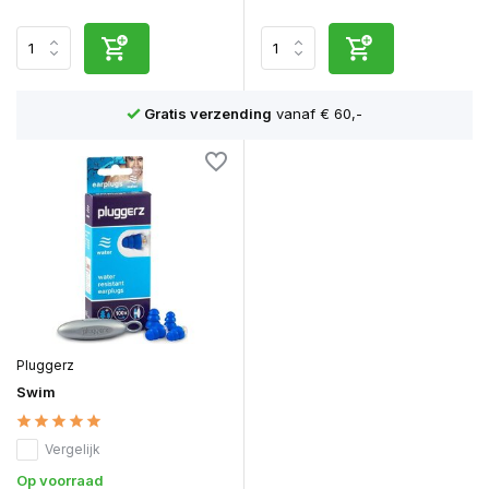
n
Gratis verzending
vanaf € 60,-
Pluggerz
Swim
Vergelijk
Op voorraad