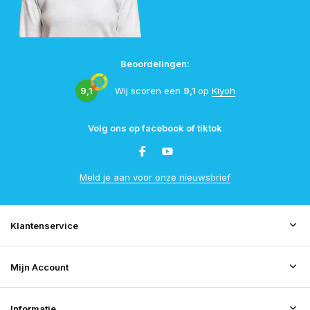
Beoordelingen:
9,1
Wij scoren een
9,1
op
Kiyoh
Volg ons op facebook of tiktok
Meld je aan voor onze nieuwsbrief
Klantenservice
Mijn Account
Informatie