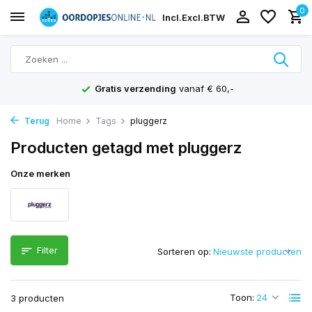
0
Incl.
Excl.
BTW
Gratis verzending
vanaf € 60,-
Terug
Home
Tags
pluggerz
Producten getagd met pluggerz
Onze merken
Filter
Sorteren op:
Toon:
3 producten