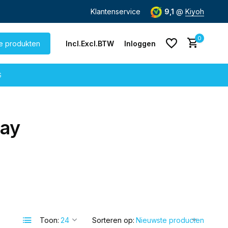
de dag
verzonden
Gratis verzending
Klantenservice
vanaf € 60,-
9,1
@
Kiyoh
0
le produkten
Incl.
Excl.
BTW
Inloggen
G
ray
Account aanmaken
Account aanmaken
Toon:
Sorteren op: