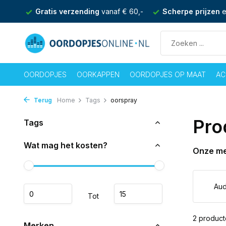
nden
Gratis verzending
vanaf € 60,-
Scherpe prijzen
e
OORDOPJES
OORKAPPEN
OORDOPJES OP MAAT
AC
Terug
Home
Tags
oorspray
Pro
Tags
Wat mag het kosten?
Onze m
Aud
Tot
2 produc
Merken