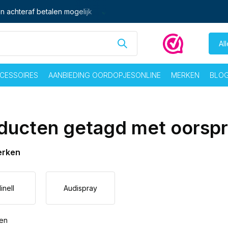
n achteraf betalen mogelijk
Ma - vrij voor 16:00 besteld,
zelf
Al
CESSOIRES
AANBIEDING OORDOPJESONLINE
MERKEN
BLO
ducten getagd met oorsp
erken
inell
Audispray
ten