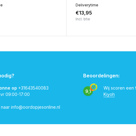
me
Deliverytime
€13,95
Incl. btw
nodig?
Beoordelingen:
vonne op
+31643540083
Wij scoren een
9,1
 vr 09:00-17:00
Kiyoh
l naar
info@oordopjesonline.nl