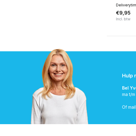
Deliveryti
€9,95
Incl. btw
Hulp 
Bel Y
ma t/m
Of mai