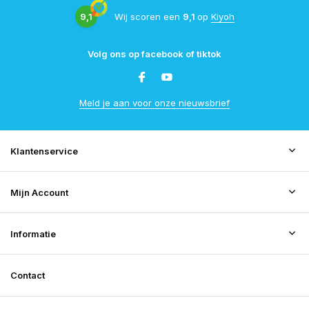
9,1
Wij scoren een
9,1
op
Kiyoh
Volg ons op facebook of tiktok
Meld je aan voor onze nieuwsbrief
Klantenservice
Mijn Account
Informatie
Contact