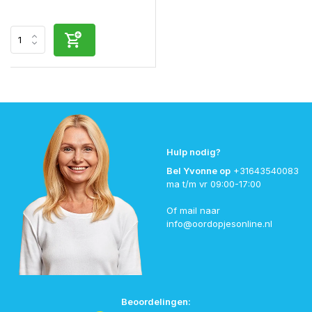
Hulp nodig?
Bel Yvonne op
+31643540083
ma t/m vr 09:00-17:00
Of mail naar
info@oordopjesonline.nl
Beoordelingen: