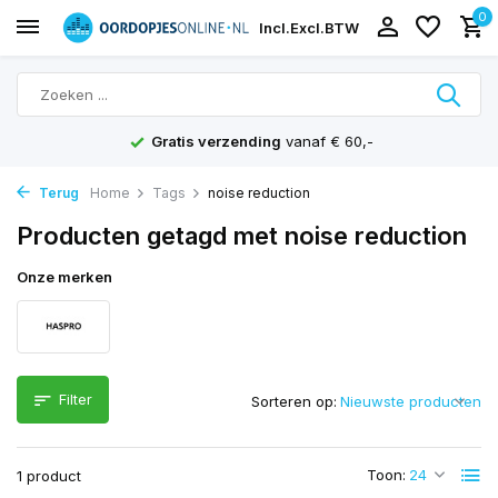
0
Incl.
Excl.
BTW
Gratis verzending
vanaf € 60,-
Terug
Home
Tags
noise reduction
Producten getagd met noise reduction
Onze merken
Filter
Sorteren op:
Toon:
1 product