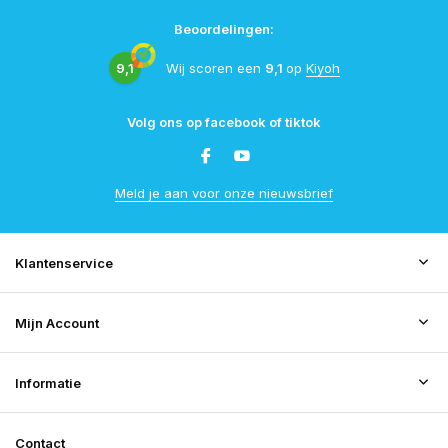
Beoordelingen:
9,1
Wij scoren een
9,1
op
Kiyoh
Volg ons op facebook of tiktok
Meld je aan voor onze nieuwsbrief
Klantenservice
Mijn Account
Informatie
Contact