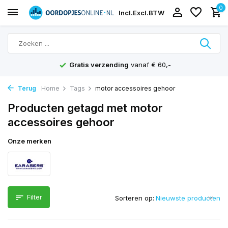
0
Incl.
Excl.
BTW
Gratis verzending
vanaf € 60,-
Terug
Home
Tags
motor accessoires gehoor
Producten getagd met motor
accessoires gehoor
Onze merken
Filter
Sorteren op: