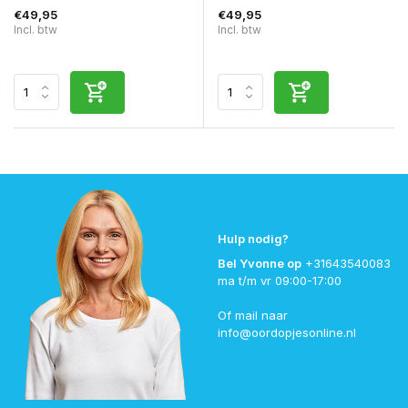
€49,95
€49,95
Incl. btw
Incl. btw
Hulp nodig?
Bel Yvonne op
+31643540083
ma t/m vr 09:00-17:00
Of mail naar
info@oordopjesonline.nl