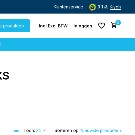
de dag
verzonden
Gratis verzending
Klantenservice
vanaf € 60,-
9,1
@
Kiyoh
0
le produkten
Incl.
Excl.
BTW
Inloggen
G
XS
Account aanmaken
Account aanmaken
Toon:
Sorteren op: