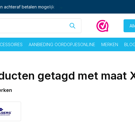
n achteraf betalen mogelijk
Ma - vrij voor 16:00 besteld,
zelf
Al
CESSOIRES
AANBIEDING OORDOPJESONLINE
MERKEN
BLO
ducten getagd met maat 
erken