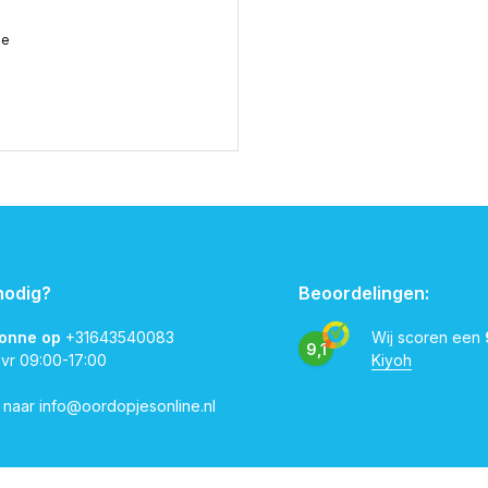
me
nodig?
Beoordelingen:
vonne op
+31643540083
Wij scoren een
9,1
 vr 09:00-17:00
Kiyoh
l naar
info@oordopjesonline.nl