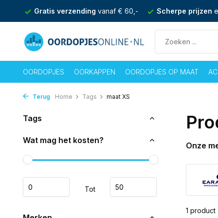
nden
Gratis verzending
vanaf € 60,-
Scherpe prijzen
e
OORDOPJES
OORKAPPEN
OORDOPJES OP MAAT
AC
Terug
Home
Tags
maat XS
Pro
Tags
Wat mag het kosten?
Onze m
Tot
1 product
Merken