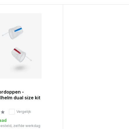
ordoppen -
lhelm dual size kit
Vergelijk
aad
 besteld, zelfde werkdag