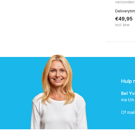
verzonden
Deliveryti
€49,95
Incl. btw
Hulp 
Bel Y
ma t/m
Of mai