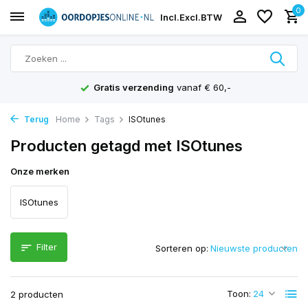
0
Incl.
Excl.
BTW
Gratis verzending
vanaf € 60,-
Terug
Home
Tags
ISOtunes
Producten getagd met ISOtunes
Onze merken
ISOtunes
Filter
Sorteren op:
Toon:
2 producten