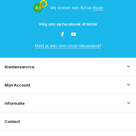
9,1
Wij scoren een
9,1
op
Kiyoh
Volg ons op facebook of tiktok
Meld je aan voor onze nieuwsbrief
Klantenservice
Mijn Account
Informatie
Contact