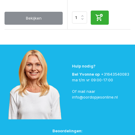
Bekijken
Hulp nodig?
Bel Yvonne op
+31643540083
ma t/m vr 09:00-17:00
Of mail naar
info@oordopjesonline.nl
Beoordelingen: