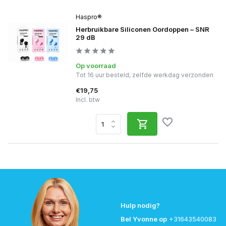
Haspro®
Herbruikbare Siliconen Oordoppen – SNR
29 dB
Op voorraad
Tot 16 uur besteld, zelfde werkdag verzonden
€19,75
Incl. btw
Hulp nodig?
Bel Yvonne op
+31643540083