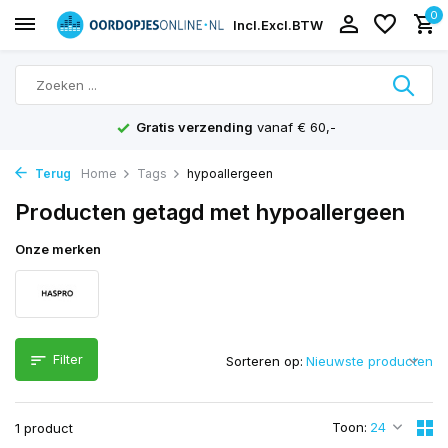
0
Incl.
Excl.
BTW
Gratis verzending
vanaf € 60,-
Terug
Home
Tags
hypoallergeen
Producten getagd met hypoallergeen
Onze merken
Filter
Sorteren op:
Toon:
1 product