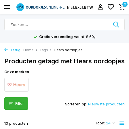
0
Incl.
Excl.
BTW
Gratis verzending
vanaf € 60,-
Terug
Home
Tags
Hears oordopjes
Producten getagd met Hears oordopjes
Onze merken
Filter
Sorteren op:
Toon:
13 producten