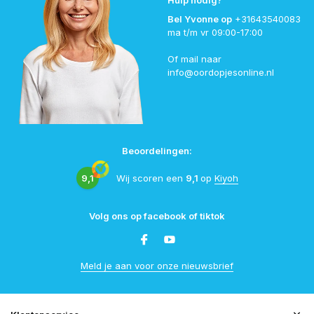
Hulp nodig?
Bel Yvonne op
+31643540083
ma t/m vr 09:00-17:00
Of mail naar
info@oordopjesonline.nl
Beoordelingen:
9,1
Wij scoren een
9,1
op
Kiyoh
Volg ons op facebook of tiktok
Meld je aan voor onze nieuwsbrief