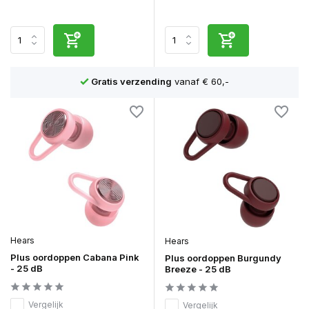
,-
Scherpe prijzen
en achteraf betalen mogelijk
Hears
Hears
Plus oordoppen Cabana Pink
Plus oordoppen Burgundy
- 25 dB
Breeze - 25 dB
Vergelijk
Vergelijk