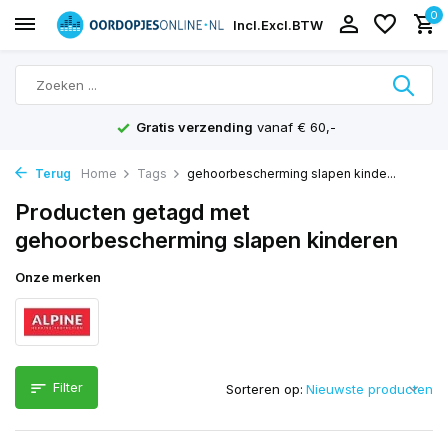
0
Incl.
Excl.
BTW
Gratis verzending
vanaf € 60,-
Terug
Home
Tags
gehoorbescherming slapen kinde...
Producten getagd met
gehoorbescherming slapen kinderen
Onze merken
Filter
Sorteren op: