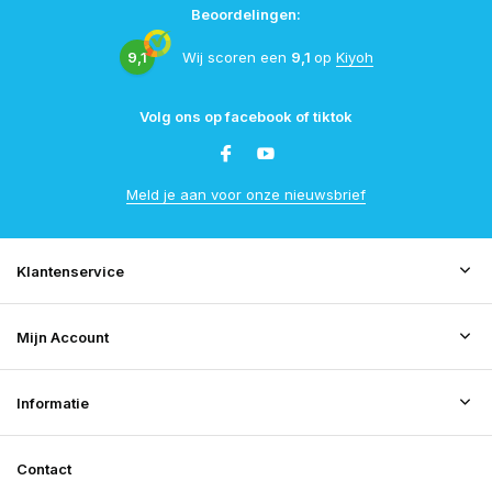
Beoordelingen:
9,1
Wij scoren een
9,1
op
Kiyoh
Volg ons op facebook of tiktok
Meld je aan voor onze nieuwsbrief
Klantenservice
Mijn Account
Informatie
Contact