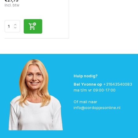
Incl. btw
Hulp nodig?
Bel Yvonne op
+31643540083
ma t/m vr 09:00-17:00
Of mail naar
info@oordopjesonline.nl