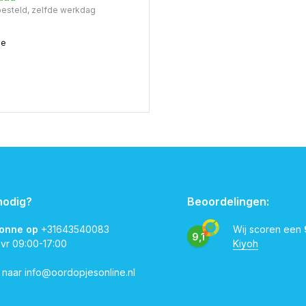
 besteld, zelfde werkdag
me
nodig?
Beoordelingen:
vonne op
+31643540083
Wij scoren een
9,1
 vr 09:00-17:00
Kiyoh
l naar
info@oordopjesonline.nl