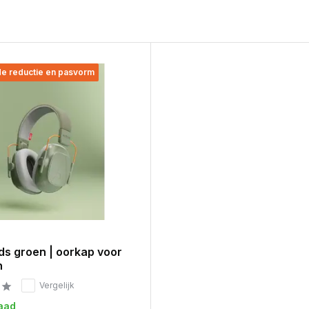
e reductie en pasvorm
ds groen | oorkap voor
n
Vergelijk
aad