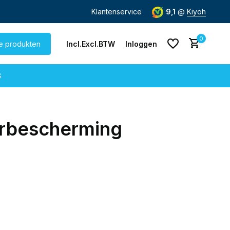
de dag
verzonden
Gratis verzending
Klantenservice
vanaf € 60,-
9,1
@
Kiyoh
0
le produkten
Incl.
Excl.
BTW
Inloggen
G
orbescherming
Account aanmaken
Account aanmaken