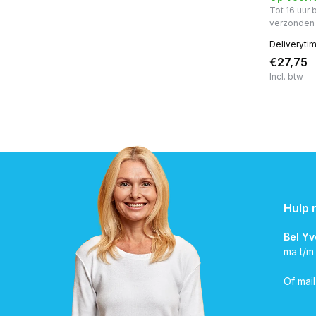
Tot 16 uur
verzonden
Deliveryti
€27,75
Incl. btw
Hulp 
Bel Y
ma t/m
Of mai