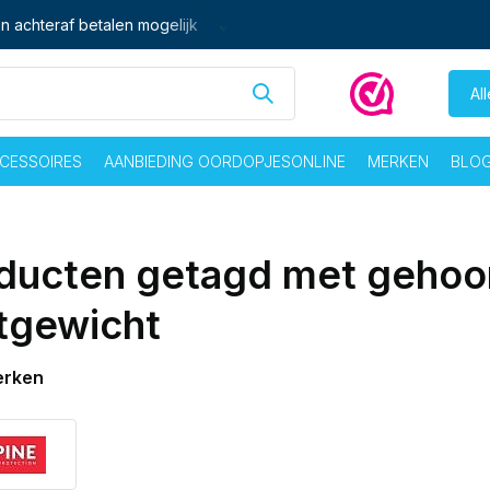
n achteraf betalen mogelijk
Ma - vrij voor 16:00 besteld,
zelf
Al
CESSOIRES
AANBIEDING OORDOPJESONLINE
MERKEN
BLO
ducten getagd met geho
htgewicht
erken