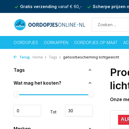
nden
Gratis verzending
vanaf € 60,-
Scherpe prijzen
e
OORDOPJES
OORKAPPEN
OORDOPJES OP MAAT
AC
Terug
Home
Tags
gehoorbescherming lichtgewicht
Pro
Tags
lic
Wat mag het kosten?
Onze m
Tot
Merken