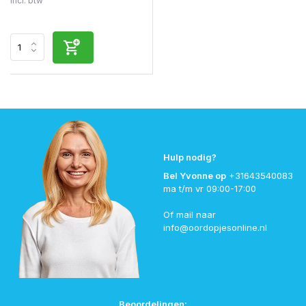
Incl. btw
Hulp nodig?
Bel Yvonne op
+31643540083
ma t/m vr 09:00-17:00
Of mail naar
info@oordopjesonline.nl
Beoordelingen: