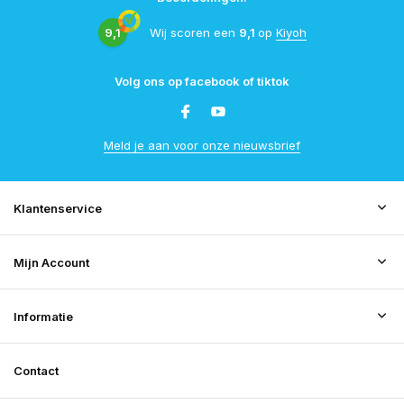
9,1
Wij scoren een
9,1
op
Kiyoh
Volg ons op facebook of tiktok
Meld je aan voor onze nieuwsbrief
Klantenservice
Mijn Account
Informatie
Contact