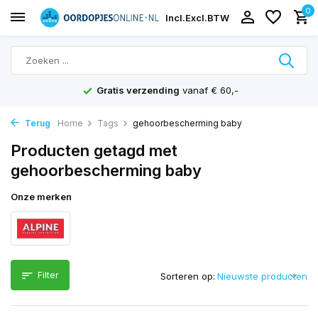
0
Incl.
Excl.
BTW
Gratis verzending
vanaf € 60,-
Terug
Home
Tags
gehoorbescherming baby
Producten getagd met
gehoorbescherming baby
Onze merken
Filter
Sorteren op: