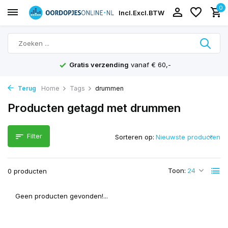
0
Incl.
Excl.
BTW
Gratis verzending
vanaf € 60,-
Terug
Home
Tags
drummen
Producten getagd met drummen
Filter
Sorteren op:
Toon:
0 producten
Geen producten gevonden!...