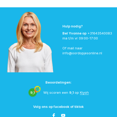
Hulp nodig?
Bel Yvonne op
+31643540083
ma t/m vr 09:00-17:00
Of mail naar
info@oordopjesonline.nl
Beoordelingen:
9,1
Wij scoren een
9,1
op
Kiyoh
Volg ons op facebook of tiktok