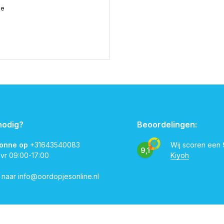
me
nodig?
Beoordelingen:
vonne op
+31643540083
Wij scoren een
9,1
 vr 09:00-17:00
Kiyoh
l naar
info@oordopjesonline.nl