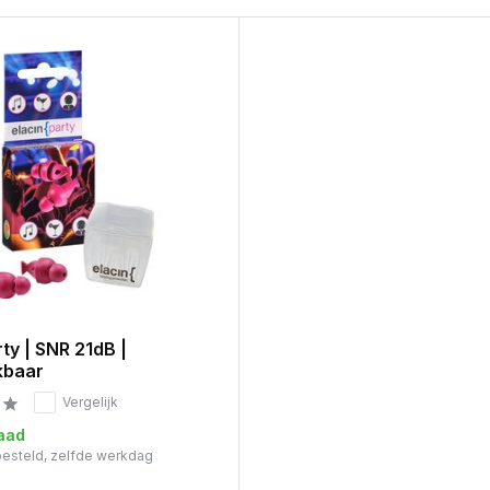
ty | SNR 21dB |
kbaar
Vergelijk
aad
 besteld, zelfde werkdag