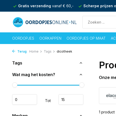
nden
Gratis verzending
vanaf € 60,-
Scherpe prijzen
e
OORDOPJES
OORKAPPEN
OORDOPJES OP MAAT
AC
Terug
Home
Tags
dicotheek
Pro
Tags
Wat mag het kosten?
Onze m
Tot
1 product
Merken