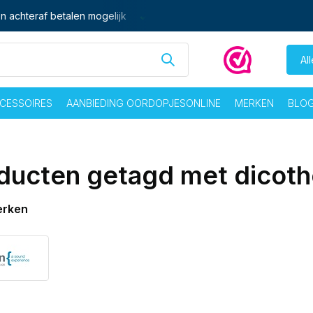
n achteraf betalen mogelijk
Ma - vrij voor 16:00 besteld,
zelf
Al
CESSOIRES
AANBIEDING OORDOPJESONLINE
MERKEN
BLO
ducten getagd met dicot
erken