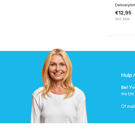
Deliveryti
€12,95
Incl. btw
Hulp 
Bel Y
ma t/m
Of mai