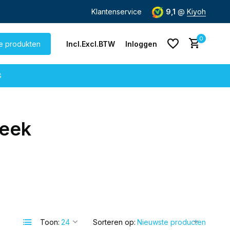
de dag
verzonden
Gratis verzending
Klantenservice
vanaf € 60,-
9,1
@
Kiyoh
0
le produkten
Incl.
Excl.
BTW
Inloggen
G
heek
Account aanmaken
Account aanmaken
Toon:
Sorteren op: