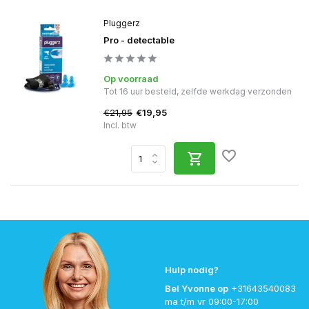
Pluggerz
Pro - detectable
Op voorraad
Tot 16 uur besteld, zelfde werkdag verzonden
€21,95
€19,95
Incl. btw
Hulp nodig?
Bel Yvonne op
+31643540083
ma t/m vr 09:00-17:00