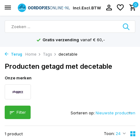
0
Incl.
Excl.
BTW
Gratis verzending
vanaf € 60,-
Terug
Home
Tags
decetable
Producten getagd met decetable
Onze merken
Filter
Sorteren op:
Toon:
1 product