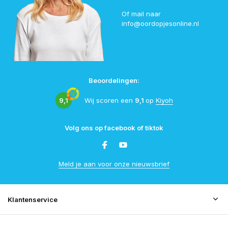
Of mail naar
info@oordopjesonline.nl
Beoordelingen:
9,1
Wij scoren een
9,1
op
Kiyoh
Volg ons op facebook of tiktok
Meld je aan voor onze nieuwsbrief
Klantenservice