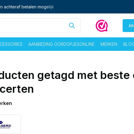
n achteraf betalen mogelijk
Ma - vrij voor 16:00 besteld,
zelf
Al
CESSOIRES
AANBIEDING OORDOPJESONLINE
MERKEN
BLO
ducten getagd met beste
certen
erken