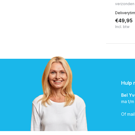
verzonden
Deliveryti
€49,95
Incl. btw
Hulp 
Bel Y
ma t/m
Of mai