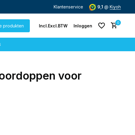
de dag
verzonden
Gratis verzending
Klantenservice
vanaf € 60,-
9,1
@
Kiyoh
0
le produkten
Incl.
Excl.
BTW
Inloggen
G
 oordoppen voor
Account aanmaken
Account aanmaken