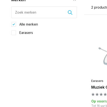
2 produc
Alle merken
Earasers
Earasers
Muziek 
Op voorr
Tot 16 uur