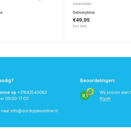
verzonden
me
Deliverytime
€49,95
Incl. btw
nodig?
Beoordelingen:
vonne op
+31643540083
Wij scoren een
9,1
 vr 09:00-17:00
Kiyoh
l naar
info@oordopjesonline.nl