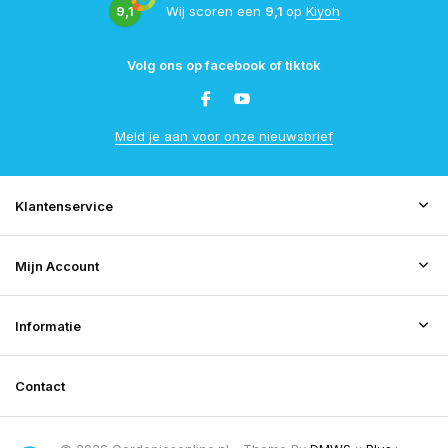
9,1
Wij scoren een
9,1
op
Kiyoh
Volg ons op facebook of tiktok
Meld je aan voor onze nieuwsbrief
Klantenservice
Mijn Account
Informatie
Contact