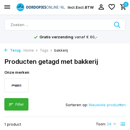
0
Incl.
Excl.
BTW
Gratis verzending
vanaf € 60,-
Terug
Home
Tags
bakkerij
Producten getagd met bakkerij
Onze merken
Filter
Sorteren op:
Toon:
1 product