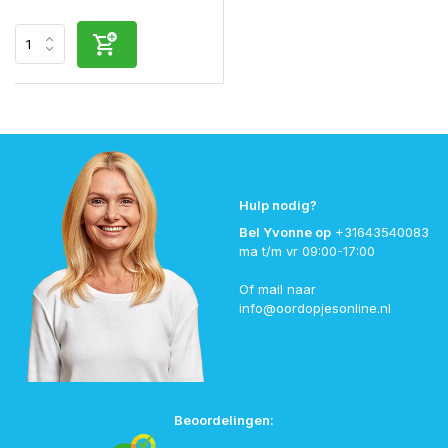
Hulp nodig?
Bel Yvonne op
+31643540083
ma t/m vr 09:00-17:00
Of mail naar
info@oordopjesonline.nl
Beoordelingen: