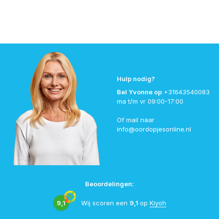
Hulp nodig?
Bel Yvonne op
+31643540083
ma t/m vr 09:00-17:00
Of mail naar
info@oordopjesonline.nl
Beoordelingen:
9,1
Wij scoren een
9,1
op
Kiyoh