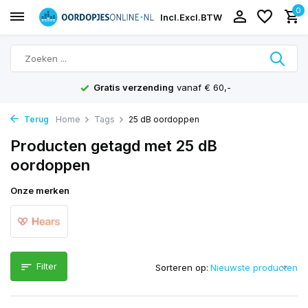
0
Incl.
Excl.
BTW
Gratis verzending
vanaf € 60,-
Terug
Home
Tags
25 dB oordoppen
Producten getagd met 25 dB
oordoppen
Onze merken
Filter
Sorteren op: