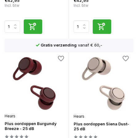
€42,95
€42,95
Incl. btw
Incl. btw
n
Gratis verzending
vanaf € 60,-
Hears
Hears
Plus oordoppen Burgundy
Plus oordoppen Siena Dust-
Breeze - 25 dB
25 dB