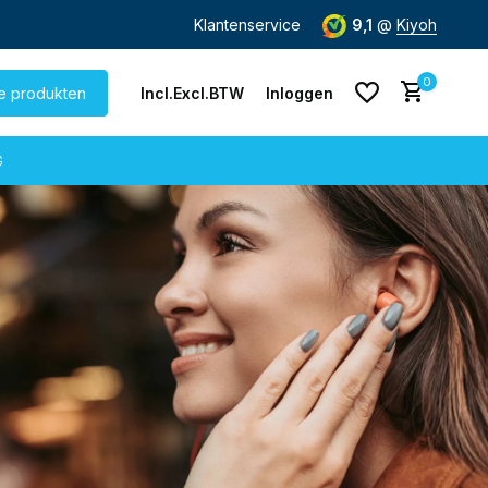
de dag
verzonden
Gratis verzending
Klantenservice
vanaf € 60,-
9,1
@
Kiyoh
0
le produkten
Incl.
Excl.
BTW
Inloggen
G
Account aanmaken
Account aanmaken