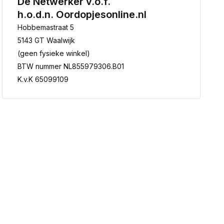
De Netwerker v.o.f.
h.o.d.n. Oordopjesonline.nl
Hobbemastraat 5
5143 GT Waalwijk
(geen fysieke winkel)
BTW nummer NL855979306.B01
K.v.K 65099109