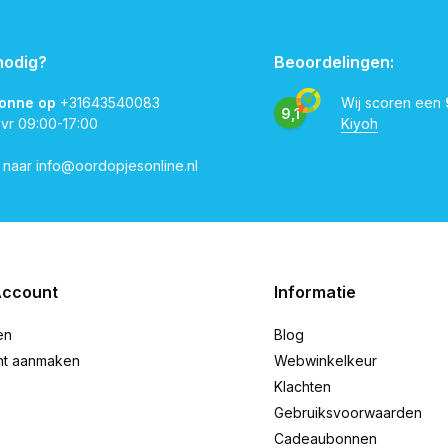
nodig?
Beoordelingen:
vonne op
+31643540083
Wij scoren een
9,1
 vr 09:00-17:00
Kiyoh
l naar
info@oordopjesonline.nl
Account
Informatie
en
Blog
nt aanmaken
Webwinkelkeur
Klachten
Gebruiksvoorwaarden
Cadeaubonnen