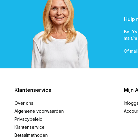
Hulp 
Bel Y
ma t/m
Of mai
Klantenservice
Mijn 
Over ons
Inlogg
Algemene voorwaarden
Accou
Privacybeleid
Klantenservice
Betaalmethoden