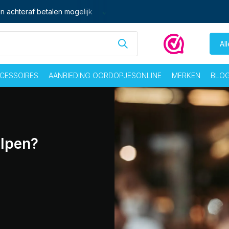
n achteraf betalen mogelijk
Ma - vrij voor 16:00 besteld,
zelf
Al
CESSOIRES
AANBIEDING OORDOPJESONLINE
MERKEN
BLO
elpen?