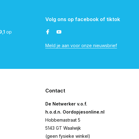
Volg ons op facebook of tiktok
9,1
op
Meld je aan voor onze nieuwsbrief
Contact
De Netwerker v.o.f.
h.o.d.n. Oordopjesonline.nl
Hobbemastraat 5
5143 GT Waalwijk
(geen fysieke winkel)