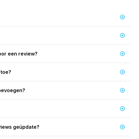
oor een review?
 toe?
toevoegen?
views geüpdate?