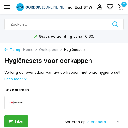
0
Incl.
Excl.
BTW
Gratis verzending
vanaf € 60,-
Terug
Home
Oorkappen
Hygiënesets
Hygiënesets voor oorkappen
Verleng de levensduur van uw oorkappen met onze hygiëne set!
Lees meer
Onze merken
Filter
Sorteren op: