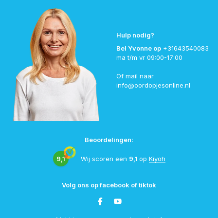
Hulp nodig?
Bel Yvonne op
+31643540083
ma t/m vr 09:00-17:00
Of mail naar
info@oordopjesonline.nl
Beoordelingen:
9,1
Wij scoren een
9,1
op
Kiyoh
Volg ons op facebook of tiktok