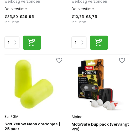
werkdag verzonden
werkdag verzonden
Deliverytime
Deliverytime
€35,80
€10,75
€29,95
€8,75
Incl. btw
Incl. btw
Ear / 3M
Alpine
Soft Yellow Neon oordopjes |
MotoSafe Dup pack (vervangt
25 paar
Pro)