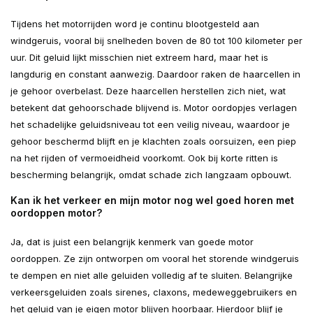
Tijdens het motorrijden word je continu blootgesteld aan
windgeruis, vooral bij snelheden boven de 80 tot 100 kilometer per
uur. Dit geluid lijkt misschien niet extreem hard, maar het is
langdurig en constant aanwezig. Daardoor raken de haarcellen in
je gehoor overbelast. Deze haarcellen herstellen zich niet, wat
betekent dat gehoorschade blijvend is. Motor oordopjes verlagen
het schadelijke geluidsniveau tot een veilig niveau, waardoor je
gehoor beschermd blijft en je klachten zoals oorsuizen, een piep
na het rijden of vermoeidheid voorkomt. Ook bij korte ritten is
bescherming belangrijk, omdat schade zich langzaam opbouwt.
Kan ik het verkeer en mijn motor nog wel goed horen met
oordoppen motor?
Ja, dat is juist een belangrijk kenmerk van goede motor
oordoppen. Ze zijn ontworpen om vooral het storende windgeruis
te dempen en niet alle geluiden volledig af te sluiten. Belangrijke
verkeersgeluiden zoals sirenes, claxons, medeweggebruikers en
het geluid van je eigen motor blijven hoorbaar. Hierdoor blijf je