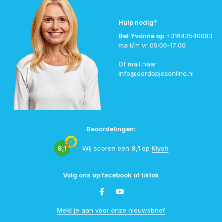
Hulp nodig?
Bel Yvonne op
+31643540083
ma t/m vr 09:00-17:00
Of mail naar
info@oordopjesonline.nl
Beoordelingen:
9,1
Wij scoren een
9,1
op
Kiyoh
Volg ons op facebook of tiktok
Meld je aan voor onze nieuwsbrief