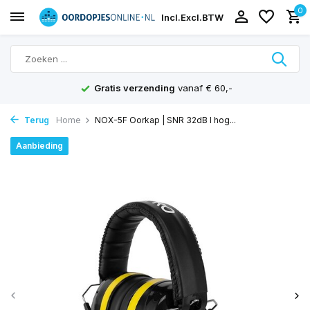
0
Incl.
Excl.
BTW
Gratis verzending
vanaf € 60,-
Terug
Home
NOX-5F Oorkap | SNR 32dB I hog...
Aanbieding