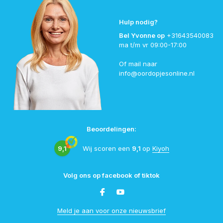
Hulp nodig?
Bel Yvonne op
+31643540083
ma t/m vr 09:00-17:00
Of mail naar
info@oordopjesonline.nl
Beoordelingen:
9,1
Wij scoren een
9,1
op
Kiyoh
Volg ons op facebook of tiktok
Meld je aan voor onze nieuwsbrief