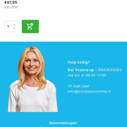
€97,95
Incl. btw
Hulp nodig?
Bel Yvonne op
+31643540083
ma t/m vr 09:00-17:00
Of mail naar
info@oordopjesonline.nl
Beoordelingen: