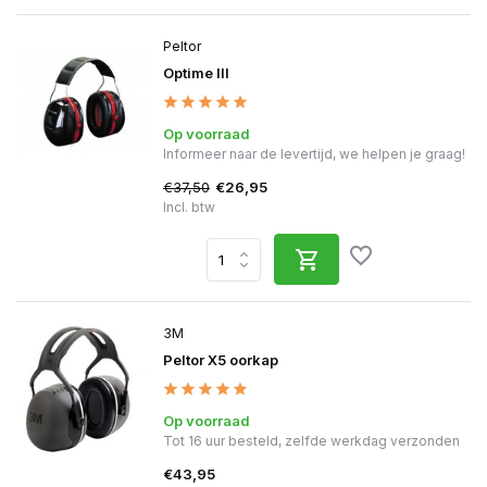
Peltor
Optime III
Op voorraad
Informeer naar de levertijd, we helpen je graag!
€37,50
€26,95
Incl. btw
3M
Peltor X5 oorkap
Op voorraad
Tot 16 uur besteld, zelfde werkdag verzonden
€43,95