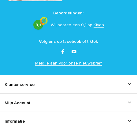
Beoordelingen:
9,1
Wij scoren een
9,1
op
Kiyoh
Volg ons op facebook of tiktok
Meld je aan voor onze nieuwsbrief
Klantenservice
Mijn Account
Informatie