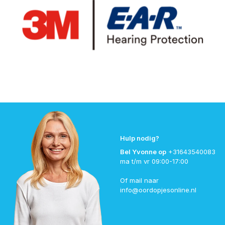
Hulp nodig?
Bel Yvonne op
+31643540083
ma t/m vr 09:00-17:00
Of mail naar
info@oordopjesonline.nl