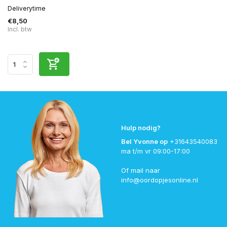
Deliverytime
€8,50
Incl. btw
Hulp nodig?
Bel Yvonne op
+31643540083
ma t/m vr 09:00-17:00
Of mail naar
info@oordopjesonline.nl