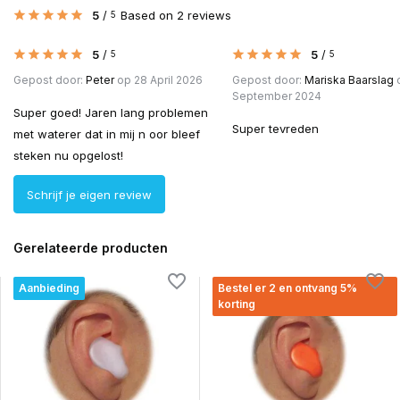
5
/
Based on 2 reviews
5
5
/
5
/
5
5
Gepost door:
Peter
op 28 April 2026
Gepost door:
Mariska Baarslag
o
September 2024
Super goed! Jaren lang problemen
Super tevreden
met waterer dat in mij n oor bleef
steken nu opgelost!
Schrijf je eigen review
Gerelateerde producten
Aanbieding
Bestel er 2 en ontvang 5%
korting