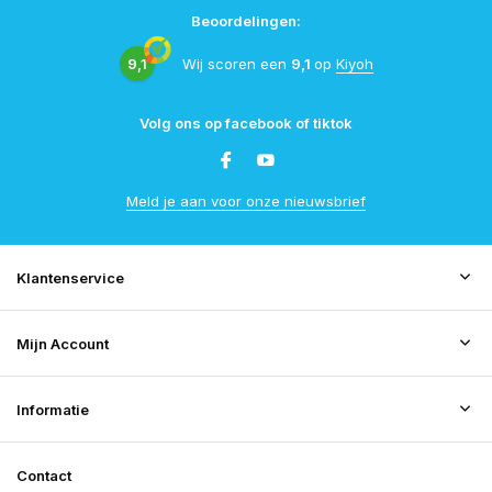
Beoordelingen:
9,1
Wij scoren een
9,1
op
Kiyoh
Volg ons op facebook of tiktok
Meld je aan voor onze nieuwsbrief
Klantenservice
Mijn Account
Informatie
Contact