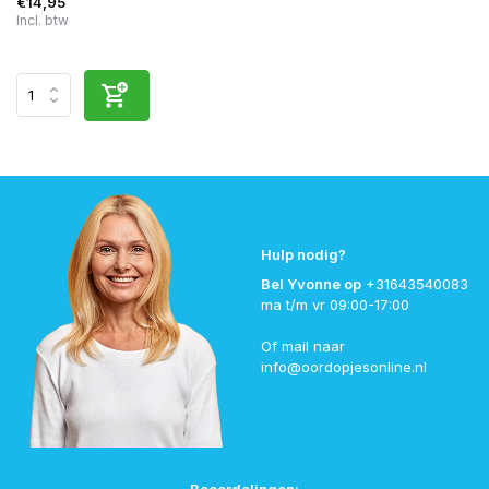
€14,95
Incl. btw
Hulp nodig?
Bel Yvonne op
+31643540083
ma t/m vr 09:00-17:00
Of mail naar
info@oordopjesonline.nl