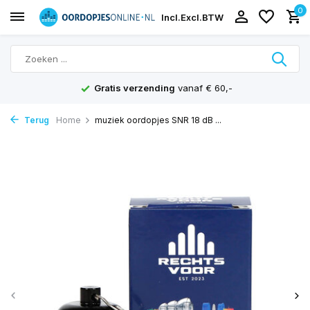
0
Incl.
Excl.
BTW
Gratis verzending
vanaf € 60,-
Terug
Home
muziek oordopjes SNR 18 dB ...