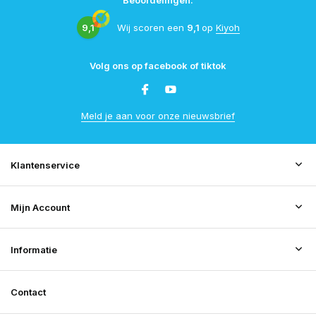
Beoordelingen:
9,1
Wij scoren een
9,1
op
Kiyoh
Volg ons op facebook of tiktok
Meld je aan voor onze nieuwsbrief
Klantenservice
Mijn Account
Informatie
Contact