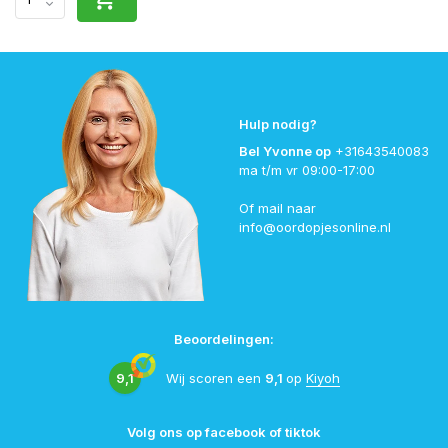
Hulp nodig?
Bel Yvonne op
+31643540083
ma t/m vr 09:00-17:00
Of mail naar
info@oordopjesonline.nl
Beoordelingen:
9,1
Wij scoren een
9,1
op
Kiyoh
Volg ons op facebook of tiktok