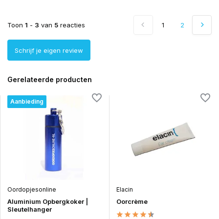
Toon
1
-
3
van
5
reacties
1
2
Schrijf je eigen review
Gerelateerde producten
Aanbieding
Oordopjesonline
Elacin
Aluminium Opbergkoker |
Oorcrème
Sleutelhanger