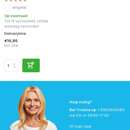
Vergelijk
Op voorraad
Tot 16 uur besteld, zelfde
werkdag verzonden
Deliverytime
€10,95
Incl. btw
Hulp nodig?
Bel Yvonne op
+31643540083
ma t/m vr 09:00-17:00
Of mail naar