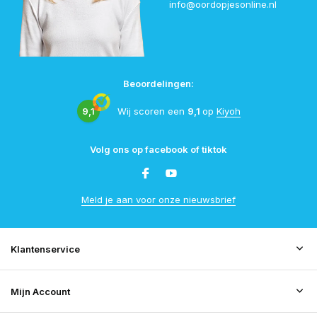
info@oordopjesonline.nl
Beoordelingen:
9,1
Wij scoren een
9,1
op
Kiyoh
Volg ons op facebook of tiktok
Meld je aan voor onze nieuwsbrief
Klantenservice
Mijn Account