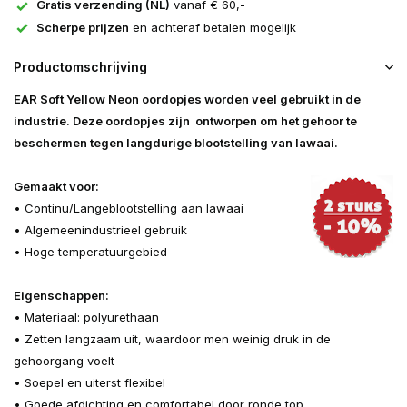
Gratis verzending (NL)
vanaf € 60,-
Scherpe prijzen
en achteraf betalen mogelijk
Productomschrijving
EAR Soft Yellow Neon oordopjes worden veel gebruikt in de
industrie. Deze oordopjes zijn ontworpen om het gehoor te
beschermen tegen langdurige blootstelling van lawaai.
Gemaakt voor:
•
Continu
/
Lange
blootstelling aan lawaai
•
Algemeen
industrieel gebruik
•
Hoge temperatuur
gebied
Eigenschappen:
• Materiaal: polyurethaan
• Zetten langzaam uit, waardoor men weinig druk in de
gehoorgang voelt
• Soepel en uiterst flexibel
• Goede afdichting en comfortabel door ronde top