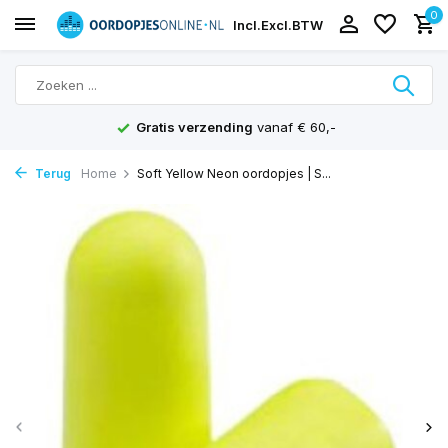
0
Incl.
Excl.
BTW
Gratis verzending
vanaf € 60,-
Terug
Home
Soft Yellow Neon oordopjes | S...