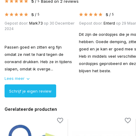
5
/
Based on 2 reviews
5
5
/
5
/
5
5
Gepost door:
Mark73
op 30 December
Gepost door:
Enterd
op 29 Maar
2024
Dit zijn de oordopjes die je m
hebben. Goede demping, zitt
Passen goed en zitten erg fijn
goed en je kan er goed mee s
omdat ze niet te hard tegen de
Heb in middels veel verschill
oorwand drukken. Heb ze in tijdens
oordopjes geprobeerd en deze
slapen, omdat ik overge...
blijven het beste.
Lees meer
Schrijf je eigen review
Gerelateerde producten