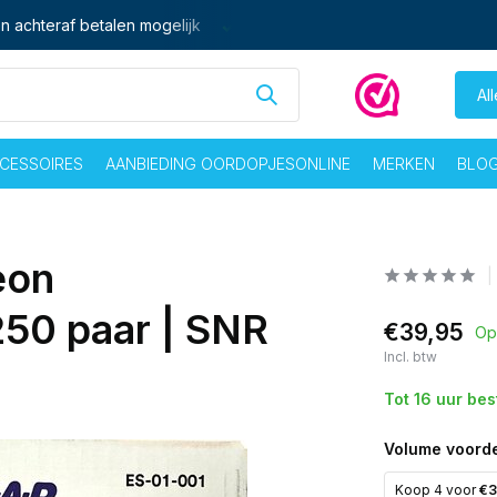
Ma - vrij voor 16:00 besteld,
zelfde dag
verzonden
Gratis ve
Al
CESSOIRES
AANBIEDING OORDOPJESONLINE
MERKEN
BLO
eon
50 paar | SNR
€39,95
Op
Incl. btw
Tot 16 uur be
Volume voorde
Koop 4 voor
€3