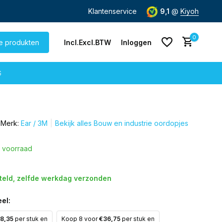
rzending
vanaf € 60,-
Klantenservice
9,1
@
Kiyoh
0
le produkten
Incl.
Excl.
BTW
Inloggen
G
Merk:
Ear / 3M
Bekijk alles Bouw en industrie oordopjes
Account aanmaken
Account aanmaken
 voorraad
steld, zelfde werkdag verzonden
el:
8,35
per stuk en
Koop 8 voor
€36,75
per stuk en