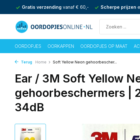
af € 60,-
Scherpe prijzen
en achteraf betalen mogelijk
OORDOPJES
OORKAPPEN
OORDOPJES OP MAAT
AC
Terug
Home
Soft Yellow Neon gehoorbescher...
Ear / 3M Soft Yellow N
gehoorbeschermers | 2
34dB