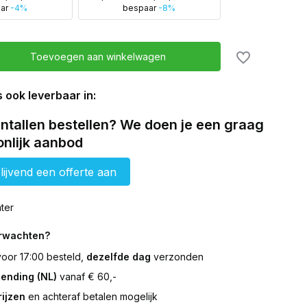
aar
-4%
bespaar
-8%
Toevoegen aan winkelwagen
s ook leverbaar in:
ntallen bestellen? We doen je een graag
nlijk aanbod
lijvend een offerte aan
ter
erwachten?
 voor 17:00 besteld,
dezelfde dag
verzonden
zending (NL)
vanaf € 60,-
ijzen
en achteraf betalen mogelijk