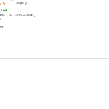
Vergelijk
raad
r besteld, zelfde werkdag
n
ime