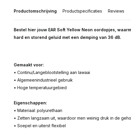
Productomschrijving
Productspecificaties
Reviews
Bestel hier jouw EAR Soft Yellow Neon oordopjes, waar
hard en storend geluid met een demping van 36 dB.
Gemaakt voor:
•
Continu
/
Lange
blootstelling aan lawaai
•
Algemeen
industrieel gebruik
•
Hoge temperatuur
gebied
Eigenschappen:
• Materiaal: polyurethaan
• Zetten langzaam uit, waardoor men weinig druk in de geh
• Soepel en uiterst flexibel