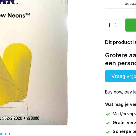
besp
Dit product i
Grotere aa
een persoo
Vraag vrijb
Buy now, pay la
Wat mag je v
Ma t/m vrij
Gratis ver
Scherpe pr