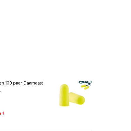
en 100 paar. Daarnaast
.
er
!