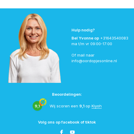
Hulp nodig?
Bel Yvonne op
+31643540083
ma t/m vr 09:00-17:00
Of mail naar
info@oordopjesonline.nl
Beoordelingen:
9,1
Wij scoren een
9,1
op
Kiyoh
Volg ons op facebook of tiktok