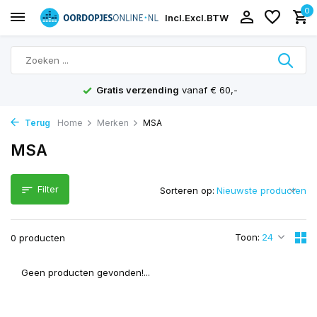
0
Incl.
Excl.
BTW
Gratis verzending
vanaf € 60,-
Terug
Home
Merken
MSA
MSA
Filter
Sorteren op:
Toon:
0 producten
Geen producten gevonden!...