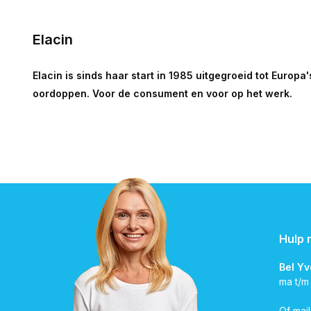
Elacin
Elacin is sinds haar start in 1985 uitgegroeid tot Eur
oordoppen. Voor de consument en voor op het werk.
Hulp 
Bel Y
ma t/m
Of mai