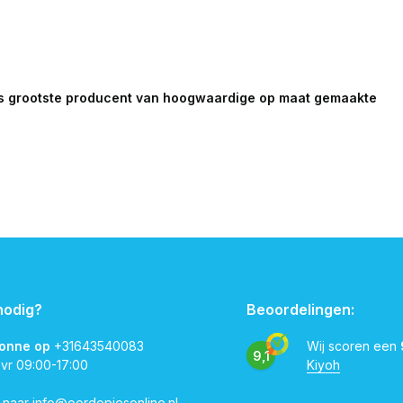
opa's grootste producent van hoogwaardige op maat gemaakte
nodig?
Beoordelingen:
vonne op
+31643540083
Wij scoren een
9,1
 vr 09:00-17:00
Kiyoh
l naar
info@oordopjesonline.nl