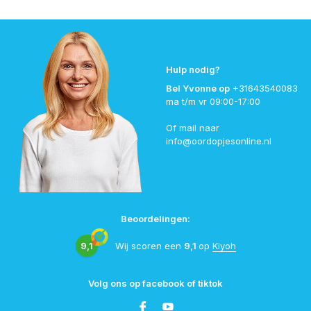
Hulp nodig?
Bel Yvonne op
+31643540083
ma t/m vr 09:00-17:00
Of mail naar
info@oordopjesonline.nl
Beoordelingen:
9,1
Wij scoren een
9,1
op
Kiyoh
Volg ons op facebook of tiktok