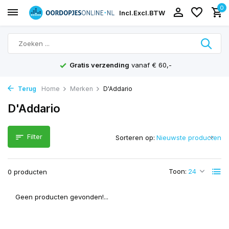
0
Incl.
Excl.
BTW
Gratis verzending
vanaf € 60,-
Terug
Home
Merken
D'Addario
D'Addario
Filter
Sorteren op:
Toon:
0 producten
Geen producten gevonden!...