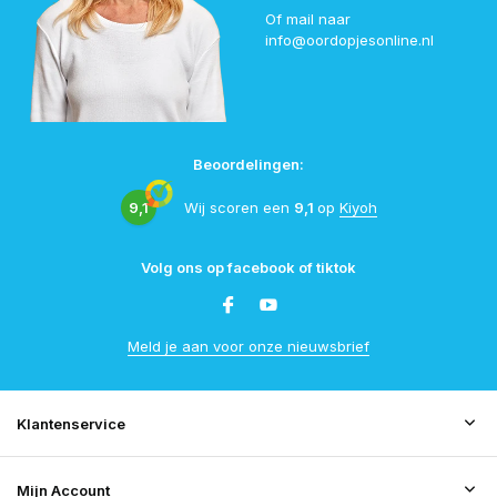
Of mail naar
info@oordopjesonline.nl
Beoordelingen:
9,1
Wij scoren een
9,1
op
Kiyoh
Volg ons op facebook of tiktok
Meld je aan voor onze nieuwsbrief
Klantenservice
Mijn Account