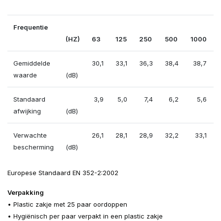
Frequentie
(HZ)
63
125
250
500
1000
Gemiddelde
30,1
33,1
36,3
38,4
38,7
waarde
(dB)
Standaard
3,9
5,0
7,4
6,2
5,6
afwijking
(dB)
Verwachte
26,1
28,1
28,9
32,2
33,1
bescherming
(dB)
Europese Standaard EN 352-2:2002
Verpakking
• Plastic zakje met 25 paar oordoppen
• Hygiënisch per paar verpakt in een plastic zakje