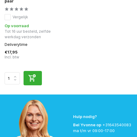
paar
Vergelijk
Op voorraad
Tot 16 uur besteld, zelfde
werkdag verzonden
Deliverytime
€17,95
Incl. btw
Hulp nodig?
Bel Yvonne op
+31643540083
ma t/m vr 09:00-17:00