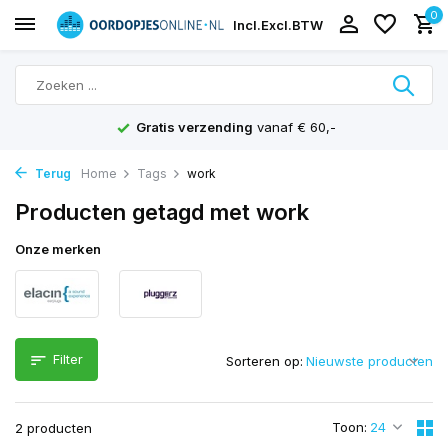
0
Incl.
Excl.
BTW
Gratis verzending
vanaf € 60,-
Terug
Home
Tags
work
Producten getagd met work
Onze merken
Filter
Sorteren op:
Toon:
2 producten