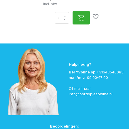
Incl. btw
Hulp nodig?
Bel Yvonne op
+31643540083
ma t/m vr 09:00-17:00
Of mail naar
info@oordopjesonline.nl
Beoordelingen: