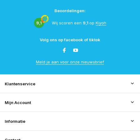
Beoordelingen:
9,1
Wij scoren een
9,1
op
Kiyoh
Volg ons op facebook of tiktok
Meld je aan voor onze nieuwsbrief
Klantenservice
Mijn Account
Informatie