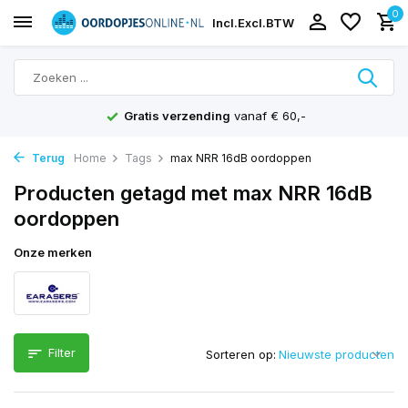
0
Incl.
Excl.
BTW
Gratis verzending
vanaf € 60,-
Terug
Home
Tags
max NRR 16dB oordoppen
Producten getagd met max NRR 16dB
oordoppen
Onze merken
Filter
Sorteren op: