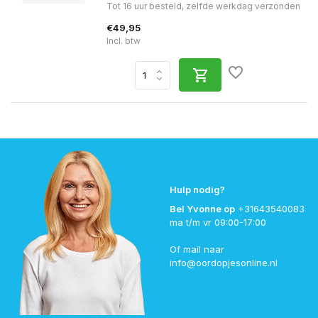
Tot 16 uur besteld, zelfde werkdag verzonden
€49,95
Incl. btw
Hulp nodig?
Bel Yvonne op
+31643540083
ma t/m vr 09:00-17:00
Of mail naar
info@oordopjesonline.nl