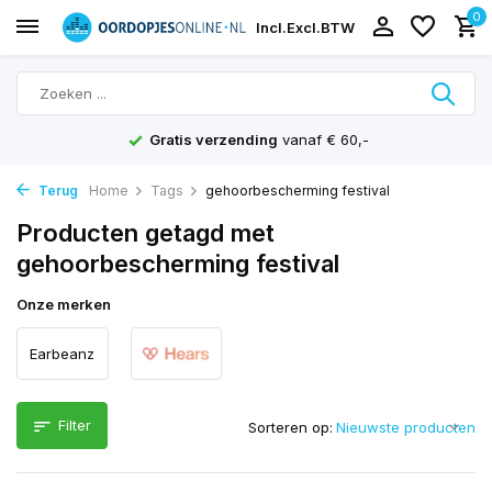
0
Incl.
Excl.
BTW
Gratis verzending
vanaf € 60,-
Terug
Home
Tags
gehoorbescherming festival
Producten getagd met
gehoorbescherming festival
Onze merken
Earbeanz
Filter
Sorteren op: