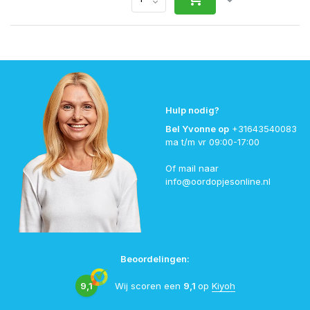
Hulp nodig?
Bel Yvonne op
+31643540083
ma t/m vr 09:00-17:00
Of mail naar
info@oordopjesonline.nl
Beoordelingen:
9,1
Wij scoren een
9,1
op
Kiyoh