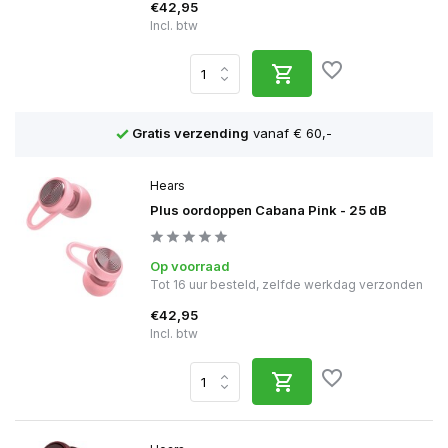
€42,95
Incl. btw
naf € 60,-
Scherpe prijzen
en achteraf betalen 
Hears
Plus oordoppen Cabana Pink - 25 dB
Op voorraad
Tot 16 uur besteld, zelfde werkdag verzonden
€42,95
Incl. btw