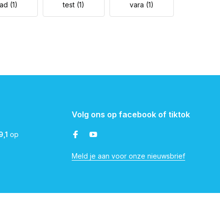
oad
(1)
test
(1)
vara
(1)
Volg ons op facebook of tiktok
9,1
op
Meld je aan voor onze nieuwsbrief