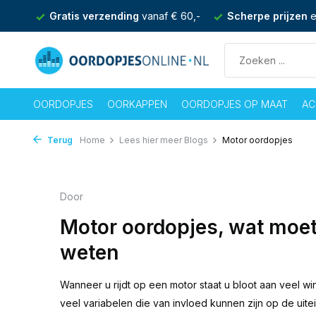
nden
Gratis verzending
vanaf € 60,-
Scherpe prijzen
e
OORDOPJES
OORKAPPEN
OORDOPJES OP MAAT
AC
Terug
Home
Lees hier meer Blogs
Motor oordopjes
Door
Motor oordopjes, wat moet
weten
Wanneer u rijdt op een motor staat u bloot aan veel wind
veel variabelen die van invloed kunnen zijn op de uite