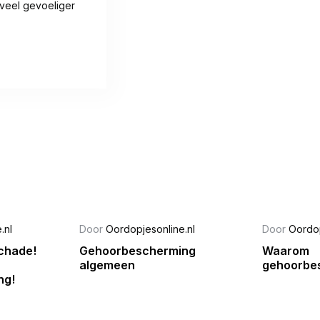
 veel gevoeliger
.nl
Door
Oordopjesonline.nl
Door
Oordop
chade!
Gehoorbescherming
Waarom
algemeen
gehoorbe
ng!