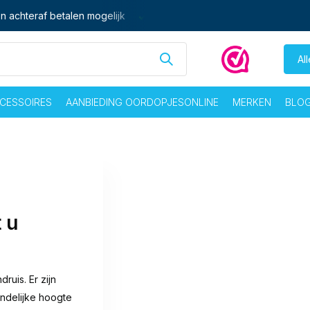
n achteraf betalen mogelijk
Ma - vrij voor 16:00 besteld,
zelf
Al
CESSOIRES
AANBIEDING OORDOPJESONLINE
MERKEN
BLO
 u
ruis. Er zijn
indelijke hoogte