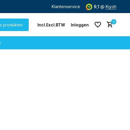
de dag
verzonden
Gratis verzending
Klantenservice
vanaf € 60,-
9,1
@
Kiyoh
0
le produkten
Incl.
Excl.
BTW
Inloggen
G
Account aanmaken
Account aanmaken