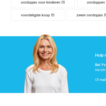
oordopjes voor kinderen
(1)
oordoppen
voordeligste koop
(1)
zwem oordopjes
(
Hulp 
Bel Y
ma t/m
Of mai