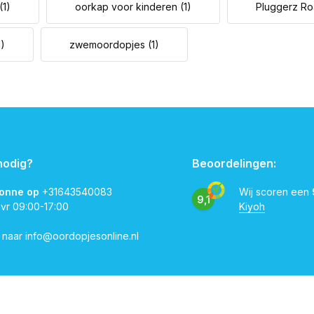
(1)
oorkap voor kinderen
(1)
Pluggerz R
1)
zwemoordopjes
(1)
nodig?
Beoordelingen:
vonne op
+31643540083
Wij scoren een
9,1
 vr 09:00-17:00
Kiyoh
l naar
info@oordopjesonline.nl